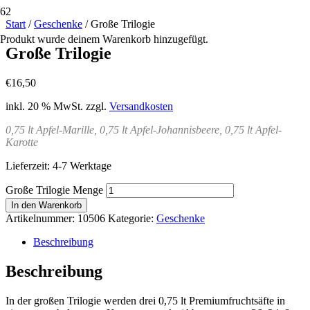
Start
/
Geschenke
/ Große Trilogie
Produkt
wurde deinem Warenkorb hinzugefügt.
Große Trilogie
€
16,50
inkl. 20 % MwSt.
zzgl.
Versandkosten
0,75 lt Apfel-Marille, 0,75 lt Apfel-Johannisbeere, 0,75 lt Apfel-
Karotte
Lieferzeit:
4-7 Werktage
Große Trilogie Menge
In den Warenkorb
Artikelnummer:
10506
Kategorie:
Geschenke
Beschreibung
Beschreibung
In der großen Trilogie werden drei 0,75 lt Premiumfruchtsäfte in