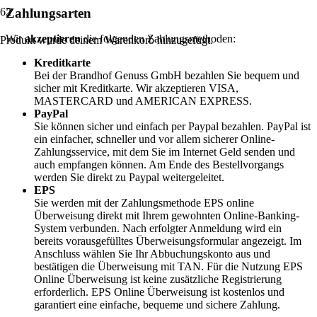
Zahlungsarten
Wir
akzeptieren
die folgenden Zahlungsmethoden:
Produkt
wurde deinem Warenkorb hinzugefügt.
Kreditkarte
Bei der Brandhof Genuss GmbH bezahlen Sie bequem und
sicher mit Kreditkarte. Wir akzeptieren VISA,
MASTERCARD und AMERICAN EXPRESS.
PayPal
Sie können sicher und einfach per Paypal bezahlen. PayPal ist
ein einfacher, schneller und vor allem sicherer Online-
Zahlungsservice, mit dem Sie im Internet Geld senden und
auch empfangen können. Am Ende des Bestellvorgangs
werden Sie direkt zu Paypal weitergeleitet.
EPS
Sie werden mit der Zahlungsmethode EPS online
Überweisung direkt mit Ihrem gewohnten Online-Banking-
System verbunden. Nach erfolgter Anmeldung wird ein
bereits vorausgefülltes Überweisungsformular angezeigt. Im
Anschluss wählen Sie Ihr Abbuchungskonto aus und
bestätigen die Überweisung mit TAN. Für die Nutzung EPS
Online Überweisung ist keine zusätzliche Registrierung
erforderlich. EPS Online Überweisung ist kostenlos und
garantiert eine einfache, bequeme und sichere Zahlung.