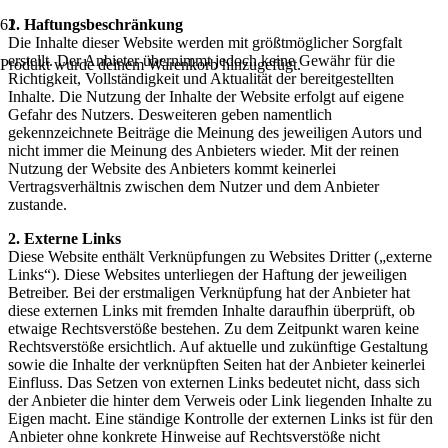
1. Haftungsbeschränkung
Die Inhalte dieser Website werden mit größtmöglicher Sorgfalt
erstellt. Der Anbieter übernimmt jedoch keine Gewähr für die
Produkt
wurde deinem Warenkorb hinzugefügt.
Richtigkeit, Vollständigkeit und Aktualität der bereitgestellten
Inhalte. Die Nutzung der Inhalte der Website erfolgt auf eigene
Gefahr des Nutzers. Desweiteren geben namentlich
gekennzeichnete Beiträge die Meinung des jeweiligen Autors und
nicht immer die Meinung des Anbieters wieder. Mit der reinen
Nutzung der Website des Anbieters kommt keinerlei
Vertragsverhältnis zwischen dem Nutzer und dem Anbieter
zustande.
2. Externe Links
Diese Website enthält Verknüpfungen zu Websites Dritter („externe
Links“). Diese Websites unterliegen der Haftung der jeweiligen
Betreiber. Bei der erstmaligen Verknüpfung hat der Anbieter hat
diese externen Links mit fremden Inhalte daraufhin überprüft, ob
etwaige Rechtsverstöße bestehen. Zu dem Zeitpunkt waren keine
Rechtsverstöße ersichtlich. Auf aktuelle und zukünftige Gestaltung
sowie die Inhalte der verknüpften Seiten hat der Anbieter keinerlei
Einfluss. Das Setzen von externen Links bedeutet nicht, dass sich
der Anbieter die hinter dem Verweis oder Link liegenden Inhalte zu
Eigen macht. Eine ständige Kontrolle der externen Links ist für den
Anbieter ohne konkrete Hinweise auf Rechtsverstöße nicht