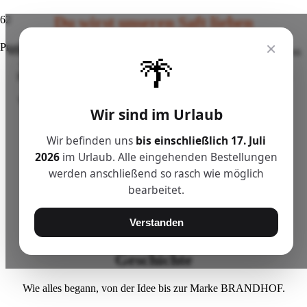
Du wirst unseren Saft lieben
×
Produkt
wurde deinem Warenkorb hinzugefügt.
Wir legen bei Genuss großen Wert auf Qualität. Deshalb verarbeiten
🌴
wir unsere Früchte so sorgfältig wie möglich. Für eine längere
Haltbarkeit erhitzen wir unsere Säfte schonend. Die Produktion
gestalten wir bewusst umweltfreundlich – mit Strom aus
Wasserkraft, kurzen Transportwegen und ressourcenschonend.
Wir sind im Urlaub
Echter Direktsaft, kein Zucker, keine Chemie. Das ist unsere
Philosophie.
Wir befinden uns
bis einschließlich 17. Juli
2026
im Urlaub. Alle eingehenden Bestellungen
werden anschließend so rasch wie möglich
Wer wir sind
bearbeitet.
Lernen Sie uns kennen und erfahren was uns wichtig ist.
Verstanden
Geschichte
Wie alles begann, von der Idee bis zur Marke BRANDHOF.