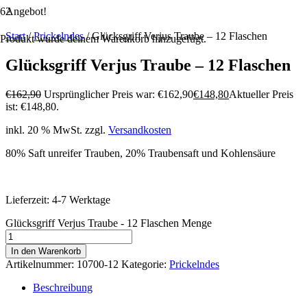
Angebot!
Start
/
Prickelndes
/ Glücksgriff Verjus Traube – 12 Flaschen
Produkt
wurde deinem Warenkorb hinzugefügt.
Glücksgriff Verjus Traube – 12 Flaschen
€
162,90
Ursprünglicher Preis war: €162,90
€
148,80
Aktueller Preis
ist: €148,80.
inkl. 20 % MwSt.
zzgl.
Versandkosten
80% Saft unreifer Trauben, 20% Traubensaft und Kohlensäure
Lieferzeit:
4-7 Werktage
Glücksgriff Verjus Traube - 12 Flaschen Menge
In den Warenkorb
Artikelnummer:
10700-12
Kategorie:
Prickelndes
Beschreibung