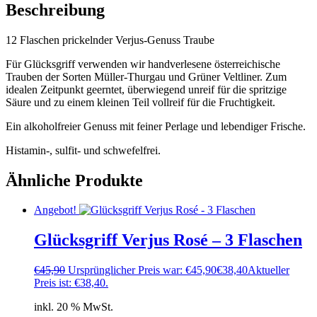
Beschreibung
12 Flaschen prickelnder Verjus-Genuss Traube
Für Glücksgriff verwenden wir handverlesene österreichische
Trauben der Sorten Müller-Thurgau und Grüner Veltliner. Zum
idealen Zeitpunkt geerntet, überwiegend unreif für die spritzige
Säure und zu einem kleinen Teil vollreif für die Fruchtigkeit.
Ein alkoholfreier Genuss mit feiner Perlage und lebendiger Frische.
Histamin-, sulfit- und schwefelfrei.
Ähnliche Produkte
Angebot!
Glücksgriff Verjus Rosé – 3 Flaschen
€
45,90
Ursprünglicher Preis war: €45,90
€
38,40
Aktueller
Preis ist: €38,40.
inkl. 20 % MwSt.