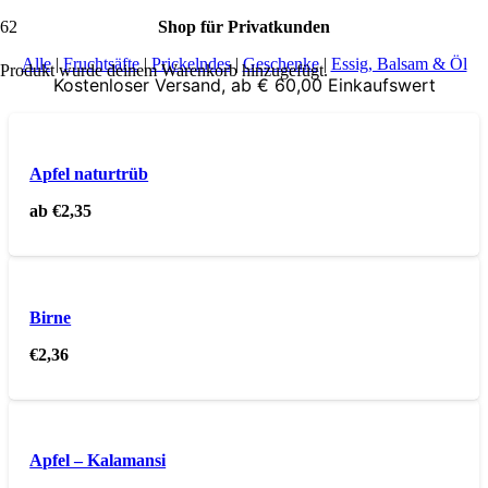
Shop für Privatkunden
Alle
|
Fruchtsäfte
|
Prickelndes
|
Geschenke
|
Essig, Balsam & Öl
Produkt
wurde deinem Warenkorb hinzugefügt.
Kostenloser Versand, ab € 60,00 Einkaufswert
Apfel naturtrüb
ab
€
2,35
Birne
€
2,36
Apfel – Kalamansi